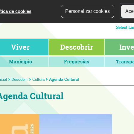
ítica de cookies
.
Personalizar cookies
Acei
Viver
Descobrir
Inve
Município
Freguesias
Transpa
icial
Descobrir
Cultura
Agenda Cultural
Agenda Cultural