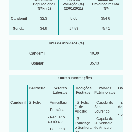
Populacional
variação (%)
Envelhecimento
(Nº/km2)
(2001/2011)
(Nº)
Candemil
32.3
-5.69
354.6
Gondar
34.9
-17.53
757.1
Taxa de atividade (%)
Candemil
40.09
Gondar
35.43
Outras informações
Padroeiro
Setores
Tradições
Valores
Gastro
Laborais
Festivas
Patrimoniais
Candemil
S. Félix
- Agricultura
- S. Félix
- Capela de
- Enchid
(1 de
São
de porc
- Pecuária
Agosto)
Lourenço
- Sarrab
- Pequeno
- S.
- Capela de
comércio
Lourenço
N. Senhora
e Senhora
do Amparo
- Pequena