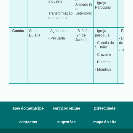
do
indústria
- Igreja
Amparo (8
Paroquial
-
de
Transformação
Setembro)
de madeira
Gondar
Santa
- Agricultura
- S. João
- Igreja
- Rojões
Eulália
(24 de
paroquial
- Pecuária
- Enchid
Junho)
- Capela de
de porc
S. João
- Trutas
- Cruzeiro
- Riachos
- Moinhos
área do munícipe
serviços online
privacidade
contactos
sugestões
mapa do site