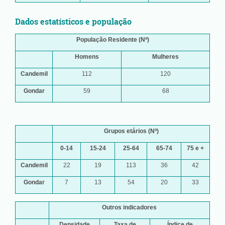
Dados estatísticos e população
População Residente (Nº)
Homens
Mulheres
Candemil
112
120
Gondar
59
68
Grupos etários (Nº)
0-14
15-24
25-64
65-74
75 e +
Candemil
22
19
113
36
42
Gondar
7
13
54
20
33
Outros indicadores
Densidade
Taxa de
Índice de