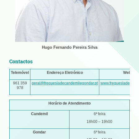
Hugo Fernando Pereira Silva
Contactos
Telemóvel
Endereço Eletrónico
Web Pag
961 359
geral@freguesiadecandemilegondar.pt
www.freguesiadecande
978
Horário de Atendimento
Candemil
6ª feira
18h00 – 19h00
Gondar
6ª feira