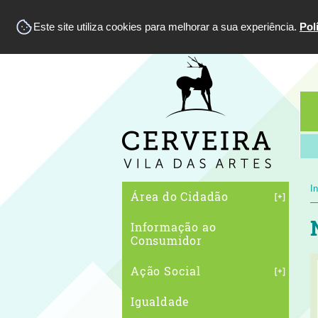
Este site utiliza cookies para melhorar a sua experiência.
Pol
In
Área do Cidadão
Informação ao
Consumidor
Ação Social
Igualdade