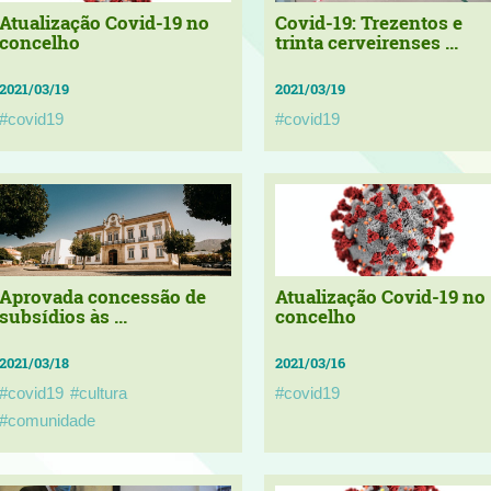
Atualização Covid-19 no
Covid-19: Trezentos e
concelho
trinta cerveirenses ...
2021/03/19
2021/03/19
#covid19
#covid19
Aprovada concessão de
Atualização Covid-19 no
subsídios às ...
concelho
2021/03/18
2021/03/16
#covid19
#cultura
#covid19
#comunidade