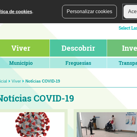
ítica de cookies
.
Personalizar cookies
Acei
Viver
Descobrir
Inve
Município
Freguesias
Transpa
icial
Viver
Notícias COVID-19
Notícias COVID-19