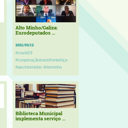
Alto Minho/Galiza:
Eurodeputados ...
2021/03/12
#covid19
#cooperaçãotransfronteiriça
#aectriominho
#riominho
Biblioteca Municipal
implementa serviço ...