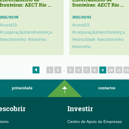
fronteiras: AECT Rio ...
fronteiras: AECT Rio ...
2021/03/05
2021/03/03
#covid19
#covid19
#cooperaçãotransfronteiriça
#cooperaçãotransfronteiriça
#aectriominho
#riominho
#eurocidade
#aectriominho
#riominho
1
2
5
6
7
8
9
10
11
12
...
privacidade
contactos
escobrir
Investir
rismo
Centro de Apoio às Empresas