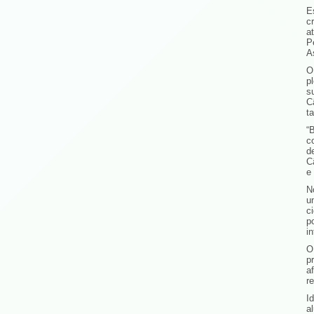
E
c
a
P
A
O
p
s
C
t
“
c
d
C
e
N
u
c
p
in
O
p
a
r
I
a