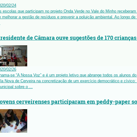
020
/
02
/
24
s escolas que participam no projeto Onda Verde no Vale do Minho receberam
e melhorar a gestão de resíduos e prevenir a poluição ambiental. Ao longo de
.
residente de Câmara ouve sugestões de 170 crianças 
020
/
02
/
26
hama-se “A Nossa Voz” e é um projeto letivo que abrange todos os alunos d
ila Nova de Cerveira na concretização de um exercício democrático e cívico
unicipal sobre o ...
ovens cerveirenses participaram em peddy-paper s