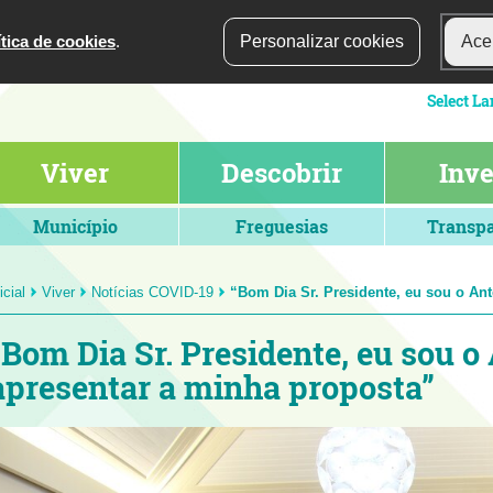
ítica de cookies
.
Personalizar cookies
Acei
Viver
Descobrir
Inve
Município
Freguesias
Transpa
icial
Viver
Notícias COVID-19
“Bom Dia Sr. Presidente, eu sou o An
“Bom Dia Sr. Presidente, eu sou o
apresentar a minha proposta”