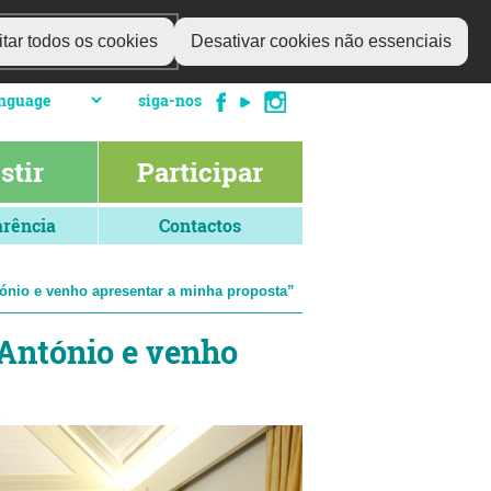
tar todos os cookies
Desativar cookies não essenciais
siga-nos
stir
Participar
rência
Contactos
tónio e venho apresentar a minha proposta”
 António e venho