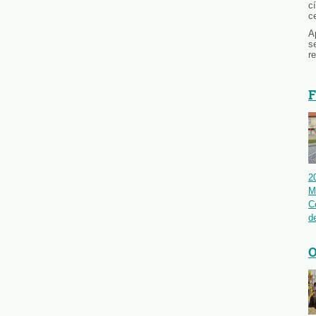
c
c
A
s
r
F
2
M
C
de
O