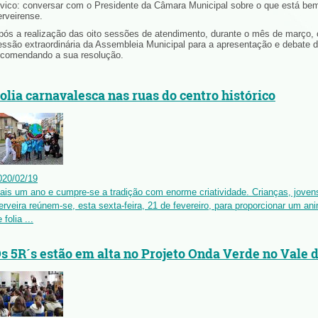
ívico: conversar com o Presidente da Câmara Municipal sobre o que está bem 
erveirense.
pós a realização das oito sessões de atendimento, durante o mês de março,
essão extraordinária da Assembleia Municipal para a apresentação e debate 
ecomendando a sua resolução.
olia carnavalesca nas ruas do centro histórico
020
/
02
/
19
ais um ano e cumpre-se a tradição com enorme criatividade. Crianças, joven
erveira reúnem-se, esta sexta-feira, 21 de fevereiro, para proporcionar um an
 folia ...
s 5R´s estão em alta no Projeto Onda Verde no Vale 