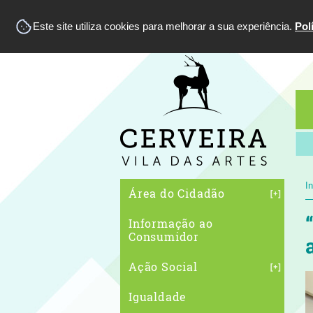
Este site utiliza cookies para melhorar a sua experiência.
Pol
In
Área do Cidadão
Informação ao
Consumidor
Ação Social
Igualdade