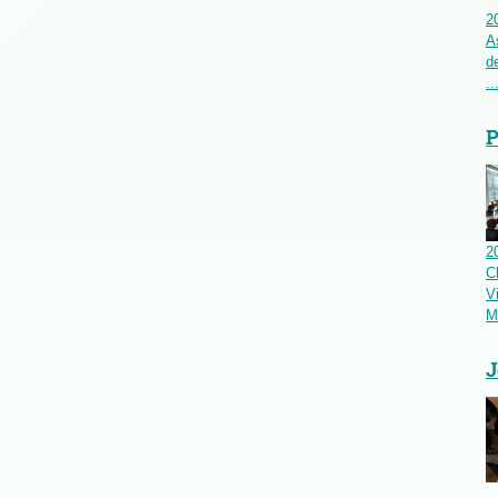
2
A
d
..
P
2
C
V
M
J