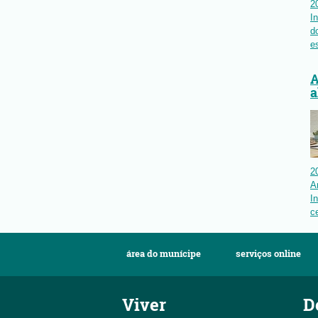
2
I
d
e
A
a
2
A
I
ce
área do munícipe
serviços online
Viver
D