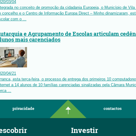
020
/
03
/
04
ntegrada no conceito de promoção da cidadania Europeia, o Município de Vil
o concelho e o Centro de Informação Europa Direct – Minho dinamizaram, est
scolar com o ...
utarquia e Agrupamento de Escolas articulam cedên
lunos mais carenciados
020
/
04
/
21
rranca, esta terça-feira, o processo de entrega dos primeiros 10 computadores
nternet a 14 alunos de 10 famílias carenciadas sinalizadas pela Câmara Munici
rca ...
privacidade
contactos
escobrir
Investir