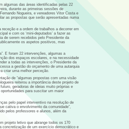
am algumas das áreas identificadas pelas 22
eira, durante as primeiras sessões de
Fernando Nogueira, e vereadores Vitor Costa e
pilar as propostas que serão apresentadas numa
 receção e a ordem de trabalhos a decorrer em
ipal e com os ‘mini-deputados’ a fazer as
ria de serem recebidos pelo Presidente da
publicamente os aspetos positivos, mas
a”. E foram 22 intervenções, algumas a
tenção dos espaços escolares, e na necessidade
der a todas as intervenções, o Presidente da
cessa a gestão do orçamento de uma autarquia
ra criar uma melhor perceção.
sentação de “algumas propostas com uma visão
gueira reiterou a importância deste projeto de
uturo, geradoras de ideias muito próprias e
e oportunidades para suscitar um maior
nças pelo papel interventivo na resolução de
 que cativa o envolvimento da comunidade”,
vido pelos professores e alunos, além da
m projeto letivo que abrange todos os 170
a concretização de um exercício democrático e