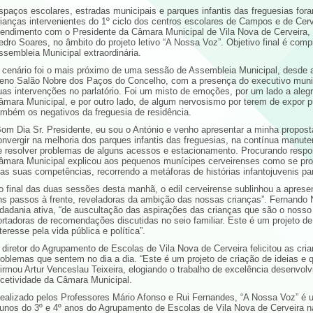
spaços escolares, estradas municipais e parques infantis das freguesias for
rianças intervenientes do 1º ciclo dos centros escolares de Campos e de Cerv
tendimento com o Presidente da Câmara Municipal de Vila Nova de Cerveira, 
edro Soares, no âmbito do projeto letivo “A Nossa Voz”. Objetivo final é com
ssembleia Municipal extraordinária.
 cenário foi o mais próximo de uma sessão de Assembleia Municipal, desde a
leno Salão Nobre dos Paços do Concelho, com a presença do executivo munic
uas intervenções no parlatório. Foi um misto de emoções, por um lado a aleg
âmara Municipal, e por outro lado, de algum nervosismo por terem de expor 
ambém os negativos da freguesia de residência.
Bom Dia Sr. Presidente, eu sou o António e venho apresentar a minha propost
onvergir na melhoria dos parques infantis das freguesias, na contínua manu
e resolver problemas de alguns acessos e estacionamento. Procurando respon
âmara Municipal explicou aos pequenos munícipes cerveirenses como se pro
 as suas competências, recorrendo a metáforas de histórias infantojuvenis pa
o final das duas sessões desta manhã, o edil cerveirense sublinhou a apre
ns passos à frente, reveladoras da ambição das nossas crianças”. Fernando No
idadania ativa, “de auscultação das aspirações das crianças que são o nosso f
ortadoras de recomendações discutidas no seio familiar. Este é um projeto d
teresse pela vida pública e política”.
 diretor do Agrupamento de Escolas de Vila Nova de Cerveira felicitou as cria
roblemas que sentem no dia a dia. “Este é um projeto de criação de ideias e
firmou Artur Venceslau Teixeira, elogiando o trabalho de excelência desenvol
ecetividade da Câmara Municipal.
dealizado pelos Professores Mário Afonso e Rui Fernandes, “A Nossa Voz” é u
lunos do 3º e 4º anos do Agrupamento de Escolas de Vila Nova de Cerveira n