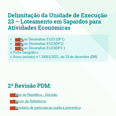
Delimitação da Unidade de Execução
23 – Loteamento em Sapardos para
Atividades Económicas
Peças Desenahas.EU23 (DP1)
Peças Desenahas.EU23(DP2)
Peças Desenahas.EU23(DP3
)
Porta Geográfico
Aviso (extrato) n.º 24061/2022, de 23 de dezembro
(DR)
2ª Revisão PDM:
Diário da República - Decisão
Termos de Referência
Formulario de participaçao publica preventiva