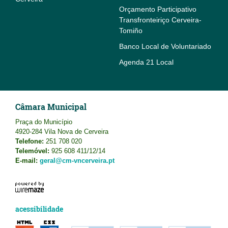
Orçamento Participativo
Transfronteiriço Cerveira-
Tomiño
Banco Local de Voluntariado
Agenda 21 Local
Câmara Municipal
Praça do Município
4920-284 Vila Nova de Cerveira
Telefone:
251 708 020
Telemóvel:
925 608 411/12/14
E-mail:
geral@cm-vncerveira.pt
acessibilidade