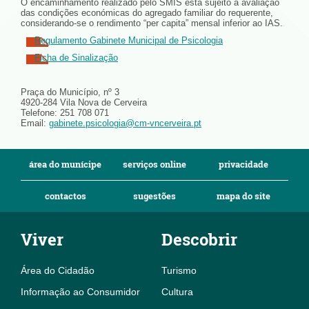
O encaminhamento realizado pelo SMIS está sujeito a avaliação
das condições económicas do agregado familiar do requerente,
considerando-se o rendimento “per capita” mensal inferior ao IAS.
Regulamento Gabinete Municipal de Psicologia
Ficha de Sinalização
Praça do Município, nº 3
4920-284 Vila Nova de Cerveira
Telefone: 251 708 071
Email:
gabinete.psicologia@cm-vncerveira.pt
área do munícipe
serviços online
privacidade
contactos
sugestões
mapa do site
Viver
Descobrir
Área do Cidadão
Turismo
Informação ao Consumidor
Cultura