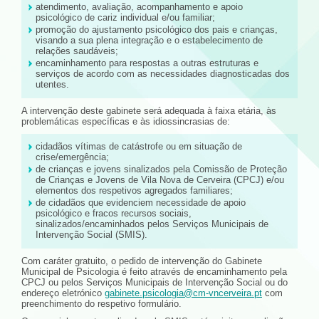
atendimento, avaliação, acompanhamento e apoio
psicológico de cariz individual e/ou familiar;
promoção do ajustamento psicológico dos pais e crianças,
visando a sua plena integração e o estabelecimento de
relações saudáveis;
encaminhamento para respostas a outras estruturas e
serviços de acordo com as necessidades diagnosticadas dos
utentes.
A intervenção deste gabinete será adequada à faixa etária, às
problemáticas específicas e às idiossincrasias de:
cidadãos vítimas de catástrofe ou em situação de
crise/emergência;
de crianças e jovens sinalizados pela Comissão de Proteção
de Crianças e Jovens de Vila Nova de Cerveira (CPCJ) e/ou
elementos dos respetivos agregados familiares;
de cidadãos que evidenciem necessidade de apoio
psicológico e fracos recursos sociais,
sinalizados/encaminhados pelos Serviços Municipais de
Intervenção Social (SMIS).
Com caráter gratuito, o pedido de intervenção do Gabinete
Municipal de Psicologia é feito através de encaminhamento pela
CPCJ ou pelos Serviços Municipais de Intervenção Social ou do
endereço eletrónico
gabinete.psicologia@cm-vncerveira.pt
com
preenchimento do respetivo formulário.