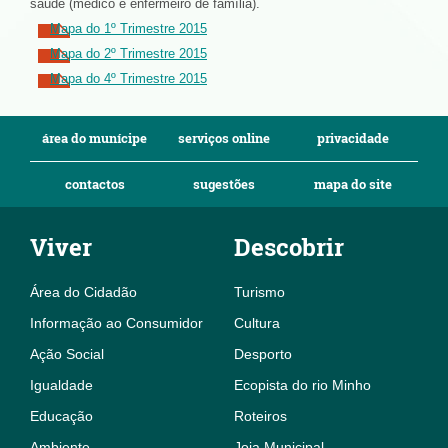
saúde (médico e enfermeiro de família).
Mapa do 1º Trimestre 2015
Mapa do 2º Trimestre 2015
Mapa do 4º Trimestre 2015
área do munícipe
serviços online
privacidade
contactos
sugestões
mapa do site
Viver
Descobrir
Área do Cidadão
Turismo
Informação ao Consumidor
Cultura
Ação Social
Desporto
Igualdade
Ecopista do rio Minho
Educação
Roteiros
Ambiente
Joia Municipal