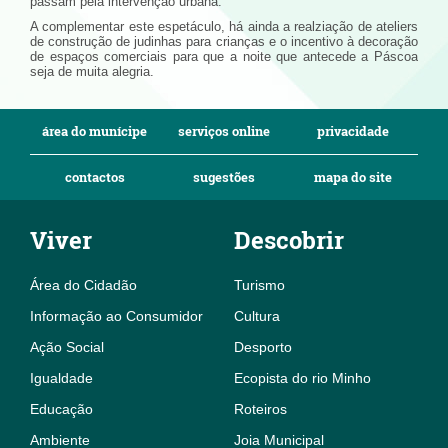
passam pela intervenção urbana.
A complementar este espetáculo, há ainda a realziação de ateliers
de construção de judinhas para crianças e o incentivo à decoração
de espaços comerciais para que a noite que antecede a Páscoa
seja de muita alegria.
área do munícipe
serviços online
privacidade
contactos
sugestões
mapa do site
Viver
Descobrir
Área do Cidadão
Turismo
Informação ao Consumidor
Cultura
Ação Social
Desporto
Igualdade
Ecopista do rio Minho
Educação
Roteiros
Ambiente
Joia Municipal