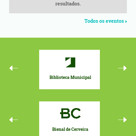
resultados.
Todos os eventos
Biblioteca Municipal
Orçamento 
Bienal de Cerveira
Eurocida
To