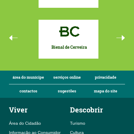
Bienal de Cerveira
Eurocida
To
área do munícipe
serviços online
privacidade
contactos
sugestões
mapa do site
Viver
Descobrir
Área do Cidadão
Turismo
Informação ao Consumidor
Cultura