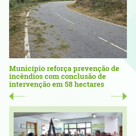
evenção de
67,34 metros de orgulho: F
usão de
Deniz Ruiz projeta Vila No
ctares
Cerveira no ...