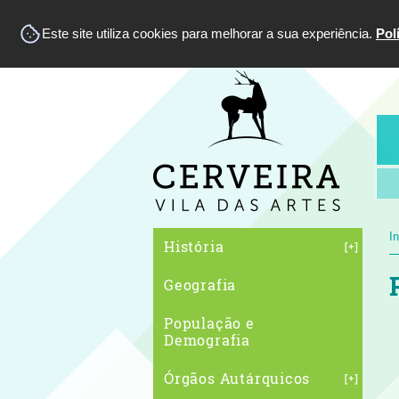
Este site utiliza cookies para melhorar a sua experiência.
Pol
In
História
Geografia
População e
Demografia
Órgãos Autárquicos