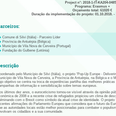
Project n°: 2018-1-IT-KA204-048
Programa: Erasmus +
Orçamento total: 61020 €
Duração da implementação do projeto: 01.10.2018. - 
arceiros:
Comune di Silvi (Itália) - Parceiro Líder
Província de Antuérpia (Bélgica)
Município de Vila Nova de Cerveira (Portugal)
Fundação do Gulbene (Letónia)
escrição
oordenado pelo Município de Silvi (Itália), o projeto “Pop-Up Europe - Deliverin
unicípio de Vila Nova de Cerveira, a Província de Antuérpia, na Bélgica e o 
ujo objetivo se centra na troca de experiências partilha das melhores prática
ampanhas de informação e sensibilização sobre temas europeus.
os últimos dez anos, o euroceticismo tornou-se visível através da opinião p
conómica de 2008 e a recente crise de refugiados propiciou um clima de desc
ulminando com o Brexit como símbolo da atual crise de identidade. O projet
ecentes afirmações do Parlamento Europeu que considera que o futuro da E
ue as autoridades locais estão melhor posicionadas para combater o populis
nvolvam os cidadãos e a sua comunidade.