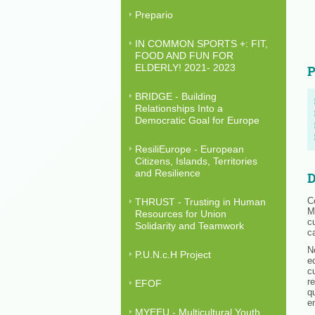
Prepario
IN COMMON SPORTS +: FIT,
FOOD AND FUN FOR
ELDERLY! 2021- 2023
P
BRIDGE - Building
Relationships Into a
Democratic Goal for Europe
ResiliEurope - European
Citizens, Islands, Territories
and Resilience
D
C
THRUST - Trusting in Human
M
Resources for Union
c
Solidarity and Teamwork
c
N
P.U.N.c.H Project
e
c
r
EFOF
q
e
MYEEU - Multicultural Youth