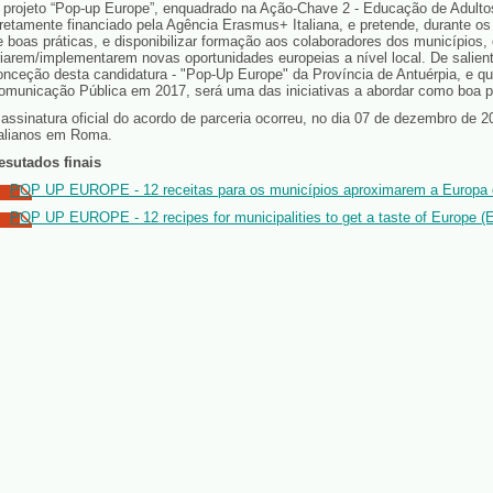
 projeto “Pop-up Europe”, enquadrado na Ação-Chave 2 - Educação de Adultos
iretamente financiado pela Agência Erasmus+ Italiana, e pretende, durante o
e boas práticas, e disponibilizar formação aos colaboradores dos municípios,
riarem/implementarem novas oportunidades europeias a nível local. De salie
onceção desta candidatura - "Pop-Up Europe" da Província de Antuérpia, e q
omunicação Pública em 2017, será uma das iniciativas a abordar como boa pr
 assinatura oficial do acordo de parceria ocorreu, no dia 07 de dezembro de 
talianos em Roma.
esutados finais
POP UP EUROPE - 12 receitas para os municípios aproximarem a Europa 
POP UP EUROPE - 12 recipes for municipalities to get a taste of Europe (