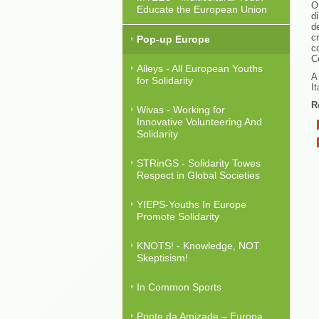
O
Educate the European Union
d
d
c
Pop-up Europe
c
C
Alleys - All European Youths
A
for Solidarity
I
R
Wivas - Working for
Innovative Volunteering And
Solidarity
STRinGS - Solidarity Towes
Respect in Global Societies
YIEPS-Youths In Europe
Promote Solidarity
KNOTS! - Knowledge, NOT
Skeptisism!
In Common Sports
Ponte da Amizade – Europa