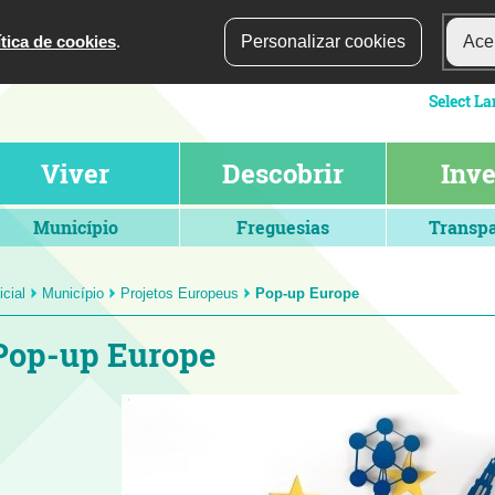
ítica de cookies
.
Personalizar cookies
Acei
Viver
Descobrir
Inve
Município
Freguesias
Transpa
icial
Município
Projetos Europeus
Pop-up Europe
Pop-up Europe