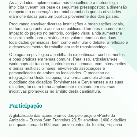
As atividades implementadas nos concelhos e a metodologia
implícita tiveram por base os seguintes pressupostos: a dimensão
europeia e a cooperação territorial garantindo que as atividades
eram orientadas para um público proveniente dos dois países.
Procurando envolver diversas instituições e organizações locais,
de forma a garantir o acesso de públicos diferentes e aumentar o
impacto do projeto no território, oprojeto visou ainda aumentar a
sensibilização para a história e os valores comuns das duas
localidades geminadas, bem como estimular o debate, a reflexão e
o desenvolvimento do trabalho em rede transfronteiriço.
O programa privilegiou a partilha de experiências, conhecimentos
e boas práticas em temas comuns. Para isso, articularam-se
workshops de trabalho, conferências e jornadas com intervenções
e temas multidisciplinares, envolvendo associações e
personalidades de ambas as localidades. O processo de
integração na União Europeia, e a forma como ele afetou o
quotidiano dos cidadãos Tominhenses e Cerveirenses e as suas
relações, foi outro tema amplamente explorado em diversas
iniciativas promovidas no âmbito desta candidatura.
Participação
A globalidade das ações promovidas pelo projeto «Ponte da
Amizade – Europa Sem Fronteiras 2015» envolveu 1400 cidadãos,
dos quais cerca de 600 eram provenientes de Tomiño, Espanha.