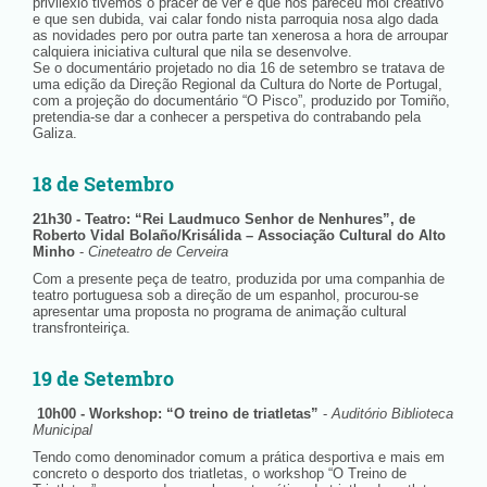
privilexio tivemos o pracer de ver e que nos pareceu moi creativo
e que sen dubida, vai calar fondo nista parroquia nosa algo dada
as novidades pero por outra parte tan xenerosa a hora de arroupar
calquiera iniciativa cultural que nila se desenvolve.
Se o documentário projetado no dia 16 de setembro se tratava de
uma edição da Direção Regional da Cultura do Norte de Portugal,
com a projeção do documentário “O Pisco”, produzido por Tomiño,
pretendia-se dar a conhecer a perspetiva do contrabando pela
Galiza.
18 de Setembro
21h30 - Teatro: “Rei Laudmuco Senhor de Nenhures”, de
Roberto Vidal Bolaño/Krisálida – Associação Cultural do Alto
Minho
-
Cineteatro de Cerveira
Com a presente peça de teatro, produzida por uma companhia de
teatro portuguesa sob a direção de um espanhol, procurou-se
apresentar uma proposta no programa de animação cultural
transfronteiriça.
19 de Setembro
10h00 - Workshop: “O treino de triatletas”
-
Auditório Biblioteca
Municipal
Tendo como denominador comum a prática desportiva e mais em
concreto o desporto dos triatletas, o workshop “O Treino de