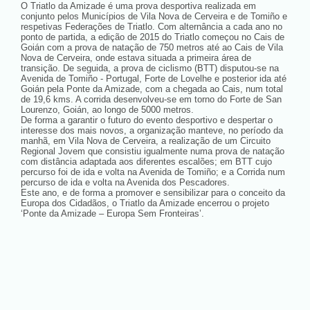
O Triatlo da Amizade é uma prova desportiva realizada em
conjunto pelos Municípios de Vila Nova de Cerveira e de Tomiño e
respetivas Federações de Triatlo. Com alternância a cada ano no
ponto de partida, a edição de 2015 do Triatlo começou no Cais de
Goián com a prova de natação de 750 metros até ao Cais de Vila
Nova de Cerveira, onde estava situada a primeira área de
transição. De seguida, a prova de ciclismo (BTT) disputou-se na
Avenida de Tomiño - Portugal, Forte de Lovelhe e posterior ida até
Goián pela Ponte da Amizade, com a chegada ao Cais, num total
de 19,6 kms. A corrida desenvolveu-se em torno do Forte de San
Lourenzo, Goián, ao longo de 5000 metros.
De forma a garantir o futuro do evento desportivo e despertar o
interesse dos mais novos, a organização manteve, no período da
manhã, em Vila Nova de Cerveira, a realização de um Circuito
Regional Jovem que consistiu igualmente numa prova de natação
com distância adaptada aos diferentes escalões; em BTT cujo
percurso foi de ida e volta na Avenida de Tomiño; e a Corrida num
percurso de ida e volta na Avenida dos Pescadores.
Este ano, e de forma a promover e sensibilizar para o conceito da
Europa dos Cidadãos, o Triatlo da Amizade encerrou o projeto
‘Ponte da Amizade – Europa Sem Fronteiras’.