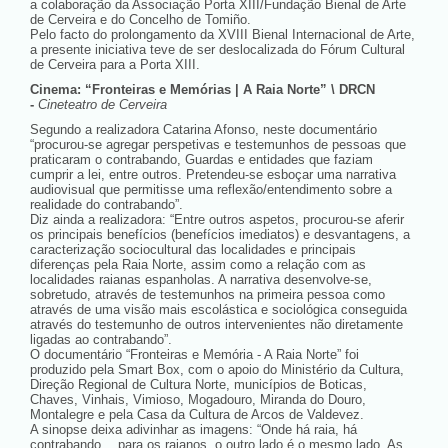
a colaboração da Associação Porta XIII/Fundação Bienal de Arte
de Cerveira e do Concelho de Tomiño.
Pelo facto do prolongamento da XVIII Bienal Internacional de Arte,
a presente iniciativa teve de ser deslocalizada do Fórum Cultural
de Cerveira para a Porta XIII.
Cinema: “Fronteiras e Memórias | A Raia Norte” \ DRCN
-
Cineteatro de Cerveira
Segundo a realizadora Catarina Afonso, neste documentário
“procurou-se agregar perspetivas e testemunhos de pessoas que
praticaram o contrabando, Guardas e entidades que faziam
cumprir a lei, entre outros. Pretendeu-se esboçar uma narrativa
audiovisual que permitisse uma reflexão/entendimento sobre a
realidade do contrabando”.
Diz ainda a realizadora: “Entre outros aspetos, procurou-se aferir
os principais benefícios (benefícios imediatos) e desvantagens, a
caracterização sociocultural das localidades e principais
diferenças pela Raia Norte, assim como a relação com as
localidades raianas espanholas. A narrativa desenvolve-se,
sobretudo, através de testemunhos na primeira pessoa como
através de uma visão mais escolástica e sociológica conseguida
através do testemunho de outros intervenientes não diretamente
ligadas ao contrabando”.
O documentário “Fronteiras e Memória - A Raia Norte” foi
produzido pela Smart Box, com o apoio do Ministério da Cultura,
Direção Regional de Cultura Norte, municípios de Boticas,
Chaves, Vinhais, Vimioso, Mogadouro, Miranda do Douro,
Montalegre e pela Casa da Cultura de Arcos de Valdevez.
A sinopse deixa adivinhar as imagens: “Onde há raia, há
contrabando… para os raianos, o outro lado é o mesmo lado. As