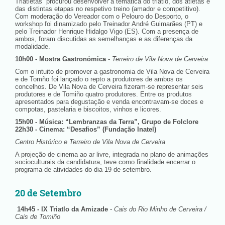
Triatletas” procurou desenvolver a temática do triatlo, dos atletas e
das distintas etapas no respetivo treino (amador e competitivo).
Com moderação do Vereador com o Pelouro do Desporto, o
workshop foi dinamizado pelo Treinador André Guimarães (PT) e
pelo Treinador Henrique Hidalgo Vigo (ES). Com a presença de
ambos, foram discutidas as semelhanças e as diferenças da
modalidade.
10h00 - Mostra Gastronómica
-
Terreiro de Vila Nova de Cerveira
Com o intuito de promover a gastronomia de Vila Nova de Cerveira
e de Tomño foi lançado o repto a produtores de ambos os
concelhos. De Vila Nova de Cerveira fizeram-se representar seis
produtores e de Tomiño quatro produtores. Entre os produtos
apresentados para degustação e venda encontravam-se doces e
compotas, pastelaria e biscoitos, vinhos e licores.
15h00 - Música: “Lembranzas da Terra”, Grupo de Folclore
22h30 - Cinema: “Desafios” (Fundação Inatel)
Centro Histórico e Terreiro de Vila Nova de Cerveira
A projeção de cinema ao ar livre, integrada no plano de animações
socioculturais da candidatura, teve como finalidade encerrar o
programa de atividades do dia 19 de setembro.
20 de Setembro
14h45 - IX Triatlo da Amizade
-
Cais do Rio Minho de Cerveira /
Cais de Tomiño