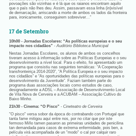
povoações são vizinhas e é lá que os raianos encontram aquilo
que o país não lhes deu. Assim, passavam essa linha (in)visível
de demarcação, arriscando a morte de ambos os lados da fronteira
para, ironicamente, conseguirem sobreviver…”
17 de Setembro
10h00 - Jornadas Escolares: “As políticas europeias e o seu
impacto nos cidadãos”
-
Auditório Biblioteca Municipal
Nestas Jornadas Escolares, os alunos de ambos os concelhos
tiveram acesso à informação sobre as Políticas Europeias e o seu
desenvolvimento a nível local. Para o efeito, foi apresentado um
programa que consistiu nas seguintes temáticas: “A Cooperação
transfronteiriça 2014-2020”, “A Política Europeia e o seu impacto
nos cidadãos” e “As oportunidades das políticas europeias para o
desenvolvimento da Juventude”. Faziam também parte do
programa duas associações locais como estudos de caso,
designadamente a ADSL – Associação de Desenvolvimento Local
de Vila Nova de Cerveira e a ACUBAM – Associação Cultivo do
Baixo Minho.
21h30 - Cinema: “O Pisco”
-
Cineteatro de Cerveira
"O pisco" versa sobor da época do contrabando con Portugal que
tanta fame mitigou aquí entre nos, por no citar que por iste
fermoso Miño tamen pasaron as primeiras unidades de penicilina
tan demandada para casos de extrema enfermidade, pois ben, a
película virá acompañada de un "modo" o cal por calquir raro