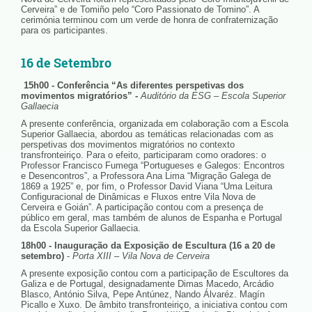
Cerveira” e de Tomiño pelo “Coro Passionato de Tomino”. A
cerimónia terminou com um verde de honra de confraternização
para os participantes.
16 de Setembro
15h00 - Conferência “As diferentes perspetivas dos
movimentos migratórios” -
Auditório da ESG – Escola Superior
Gallaecia
A presente conferência, organizada em colaboração com a Escola
Superior Gallaecia, abordou as temáticas relacionadas com as
perspetivas dos movimentos migratórios no contexto
transfronteiriço. Para o efeito, participaram como oradores: o
Professor Francisco Fumega “Portugueses e Galegos: Encontros
e Desencontros”, a Professora Ana Lima “Migração Galega de
1869 a 1925” e, por fim, o Professor David Viana “Uma Leitura
Configuracional de Dinâmicas e Fluxos entre Vila Nova de
Cerveira e Goián”. A participação contou com a presença de
público em geral, mas também de alunos de Espanha e Portugal
da Escola Superior Gallaecia.
18h00 - Inauguração da Exposição de Escultura (16 a 20 de
setembro)
-
Porta XIII – Vila Nova de Cerveira
A presente exposição contou com a participação de Escultores da
Galiza e de Portugal, designadamente Dimas Macedo, Arcádio
Blasco, António Silva, Pepe Antúnez, Nando Álvaréz. Magín
Picallo e Xuxo. De âmbito transfronteiriço, a iniciativa contou com