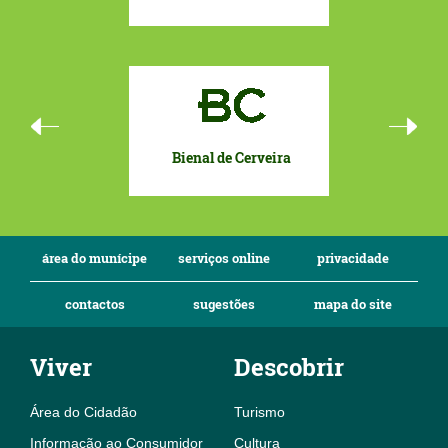
Bienal de Cerveira
Eurocida
To
área do munícipe
serviços online
privacidade
contactos
sugestões
mapa do site
Viver
Descobrir
Área do Cidadão
Turismo
Informação ao Consumidor
Cultura