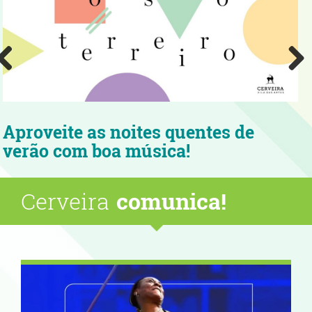
Aproveite as noites quentes de
A
verão com boa música!
c
Cerveira
comunica!