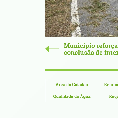
com
67,34 metros de or
Nova de Cerveira n
Área do Cidadão
Reuniõ
Qualidade da Água
Req