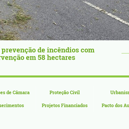
gulho: Flor Deniz Ruiz projeta Vila
o ...
es de Câmara
Proteção Civil
Urbanis
uerimentos
Projetos Financiados
Pacto dos A