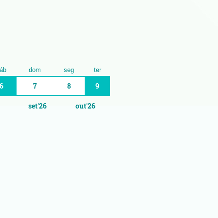
áb
dom
seg
ter
6
7
8
9
set'26
out'26