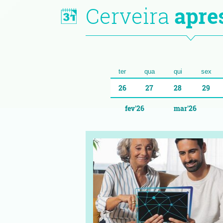
Cerveira
apre
ter
qua
qui
sex
26
27
28
29
fev'26
mar'26