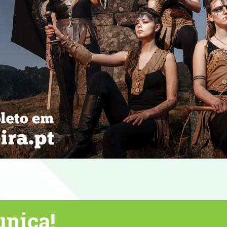
entes de verão com boa música!
nica!