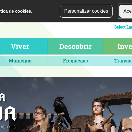
ítica de cookies
.
Personalizar cookies
Acei
Viver
Descobrir
Inve
Município
Freguesias
Transpa