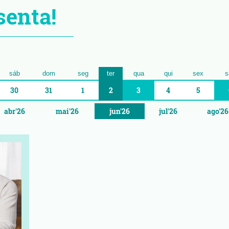
senta!
sáb
dom
seg
ter
qua
qui
sex
s
30
31
1
2
3
4
5
abr'26
mai'26
jun'26
jul'26
ago'26