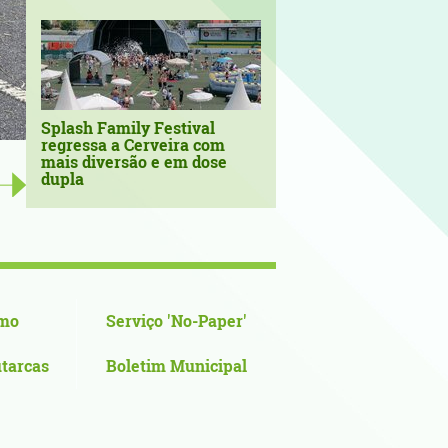
Splash Family Festival
regressa a Cerveira com
mais diversão e em dose
‘Sons no Terreiro’ continuam a
dupla
verão em Vila Nova de Cerveira 
mo
Serviço 'No-Paper'
utarcas
Boletim Municipal