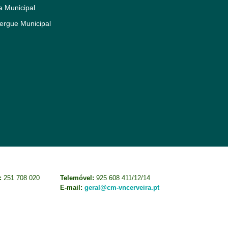
a Municipal
ergue Municipal
:
251 708 020
Telemóvel:
925 608 411/12/14
E-mail:
geral@cm-vncerveira.pt