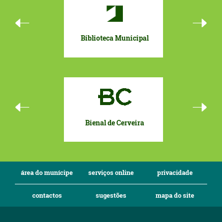
Biblioteca Municipal
Orçamento 
Bienal de Cerveira
Eurocida
To
área do munícipe
serviços online
privacidade
contactos
sugestões
mapa do site