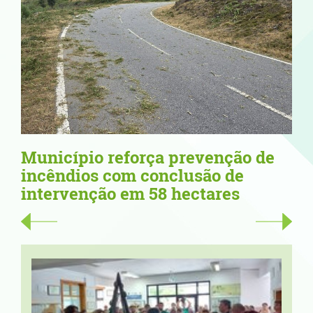
enção de
67,34 metros de orgulho: Flor
o de
Deniz Ruiz projeta Vila Nova
ares
Cerveira no ...