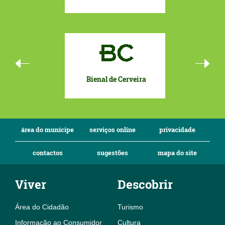
Bienal de Cerveira
Eurocida
To
área do munícipe
serviços online
privacidade
contactos
sugestões
mapa do site
Viver
Descobrir
Área do Cidadão
Turismo
Informação ao Consumidor
Cultura