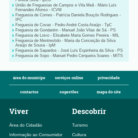
União de Freguesias de Campos e Vila Meã - Mário Luís
Fernandes Afonso - ICVM
Freguesia de Cornes - Patrícia Daniela Bouçós Rodrigues -
IPC
Freguesia de Covas - Pedro André Costa Araújo - TpC
Freguesia de Gondarém - Manuel João Vilas de Sá - PS
Freguesia de Loivo - Elisabete Maria Gomes Pereira - MIL
Freguesia de Mentrestido - Maria da Conceição da Silva
Araújo de Sousa - IpM
Freguesia de Sapardos - José Luís Espinheira da Silva - PS
Freguesia de Sopo - Manuel Pedro Cerqueira Soares - MITS
área do munícipe
serviços online
privacidade
contactos
sugestões
mapa do site
Viver
Descobrir
Área do Cidadão
Turismo
Informação ao Consumidor
Cultura