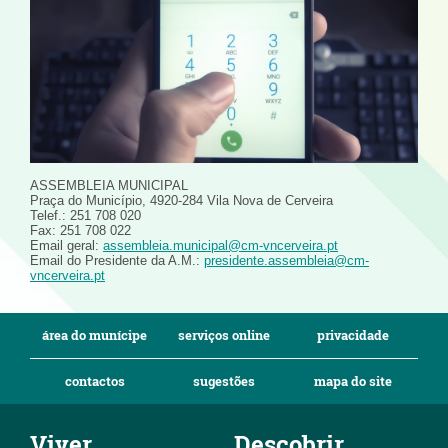
ASSEMBLEIA MUNICIPAL
Praça do Município, 4920-284 Vila Nova de Cerveira
Telef.: 251 708 020
Fax: 251 708 022
Email geral:
assembleia.municipal@cm-vncerveira.pt
Email do Presidente da A.M.:
presidente.assembleia@cm-
vncerveira.pt
área do munícipe
serviços online
privacidade
contactos
sugestões
mapa do site
Viver
Descobrir