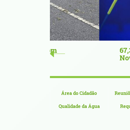
com
67,34 metros de or
Nova de Cerveira n
Área do Cidadão
Reuniõ
Qualidade da Água
Req