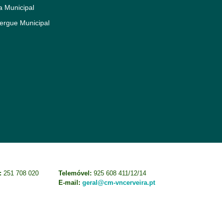
a Municipal
ergue Municipal
:
251 708 020
Telemóvel:
925 608 411/12/14
E-mail:
geral@cm-vncerveira.pt