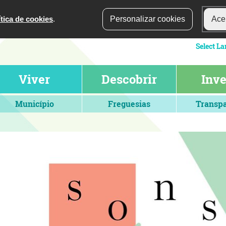
ítica de cookies
.
Personalizar cookies
Acei
Viver
Descobrir
Inve
Município
Freguesias
Transpa