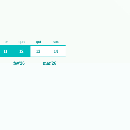
ter
qua
qui
sex
11
12
13
14
fev'26
mar'26