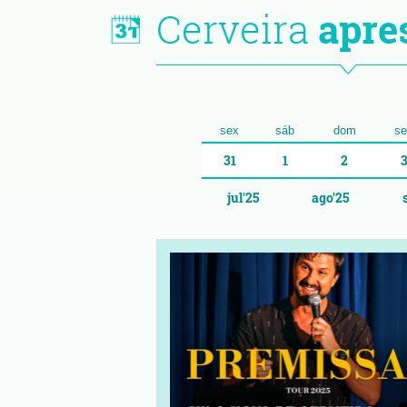
Cerveira
apre
sex
sáb
dom
se
31
1
2
jul'25
ago'25