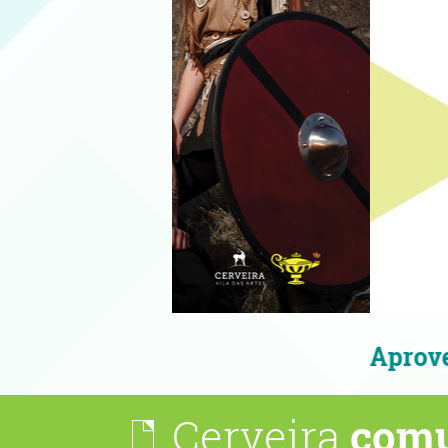
Aproveite as noites qu
Cerveira
comu