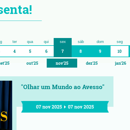
senta!
g
ter
qua
qui
sex
sáb
dom
seg
3
4
5
6
7
8
9
10
set'25
out'25
nov'25
dez'25
jan'26
"Olhar um Mundo ao Avesso"
07 nov 2025
07 nov 2025