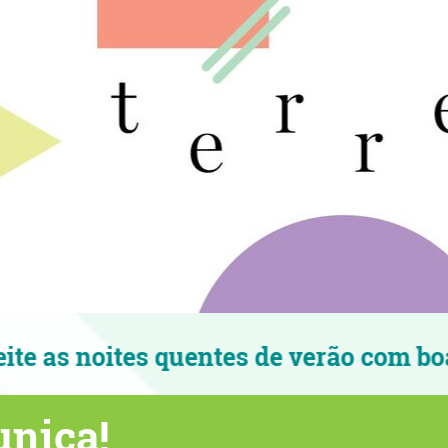
entes de verão com boa música!
nica!