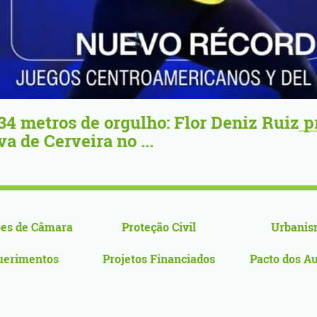
gulho: Flor Deniz Ruiz projeta Vila
o ...
es de Câmara
Proteção Civil
Urbanis
uerimentos
Projetos Financiados
Pacto dos A