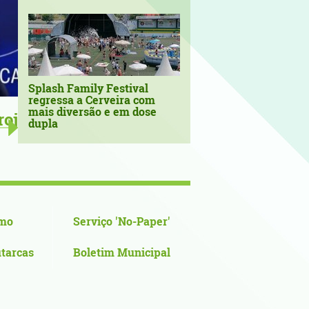
Splash Family Festival
regressa a Cerveira com
mais diversão e em dose
‘Sons no Terreiro’ continuam a
dupla
verão em Vila Nova de Cerveira 
mo
Serviço 'No-Paper'
utarcas
Boletim Municipal