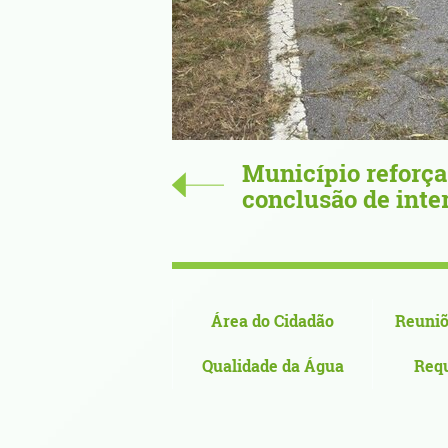
com
67,34 metros de or
Nova de Cerveira n
Área do Cidadão
Reuniõ
Qualidade da Água
Req