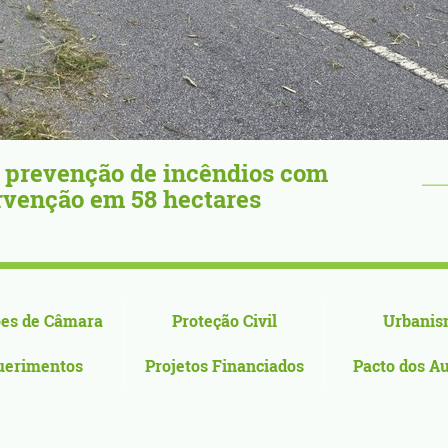
gulho: Flor Deniz Ruiz projeta Vila
o ...
es de Câmara
Proteção Civil
Urbanis
uerimentos
Projetos Financiados
Pacto dos A