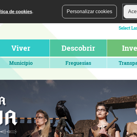
ítica de cookies
.
Personalizar cookies
Acei
Viver
Descobrir
Inve
Município
Freguesias
Transpa