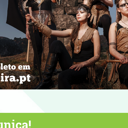
entes de verão com boa música!
nica!