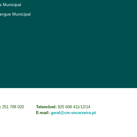
a Municipal
ergue Municipal
:
251 708 020
Telemóvel:
925 608 411/12/14
E-mail:
geral@cm-vncerveira.pt