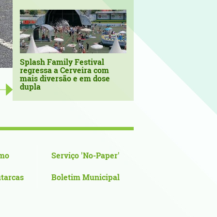
Splash Family Festival
regressa a Cerveira com
mais diversão e em dose
‘Sons no Terreiro’ continuam a
dupla
verão em Vila Nova de Cerveira 
mo
Serviço 'No-Paper'
utarcas
Boletim Municipal