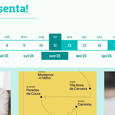
senta!
sáb
dom
seg
ter
qua
qui
sex
s
8
9
10
11
12
13
14
set'25
out'25
nov'25
dez'25
jan'26