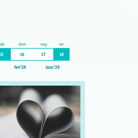
áb
dom
seg
ter
15
16
17
18
fev'26
mar'26