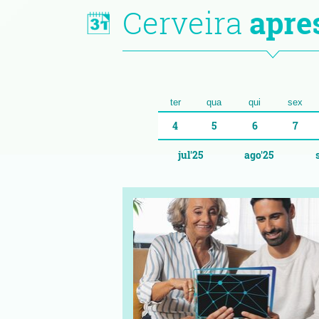
Cerveira
apre
ter
qua
qui
sex
4
5
6
7
jul'25
ago'25