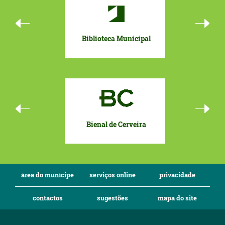
Biblioteca Municipal
Orçamento 
Bienal de Cerveira
Eurocida
To
área do munícipe
serviços online
privacidade
contactos
sugestões
mapa do site