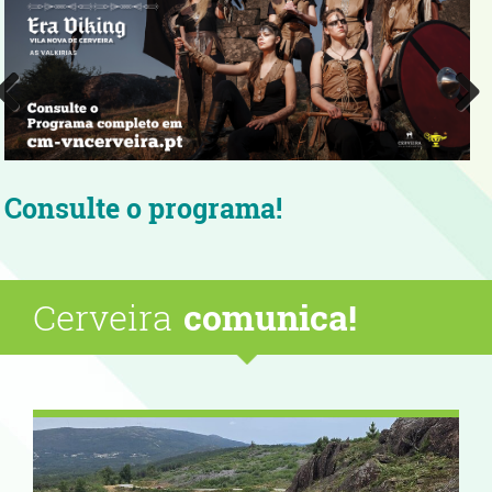
programa!
Aproveite as 
verão com boa
Cerveira
comunica!