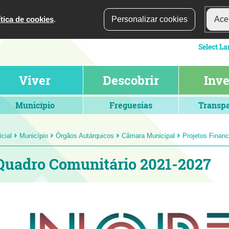
ítica de cookies
.
Personalizar cookies
Acei
Viver
Descobrir
Inve
Município
Freguesias
Transpa
icial
Município
Órgãos Autárquicos
Câmara Municipal
Projetos Finan
Quadro Comunitário 2021-2027