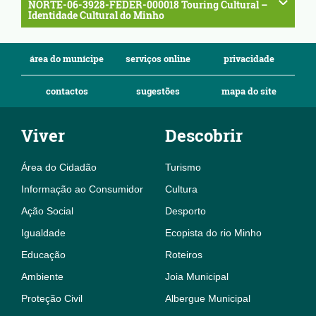
NORTE-06-3928-FEDER-000018 Touring Cultural –
Identidade Cultural do Minho
área do munícipe
serviços online
privacidade
contactos
sugestões
mapa do site
Viver
Descobrir
Área do Cidadão
Turismo
Informação ao Consumidor
Cultura
Ação Social
Desporto
Igualdade
Ecopista do rio Minho
Educação
Roteiros
Ambiente
Joia Municipal
Proteção Civil
Albergue Municipal