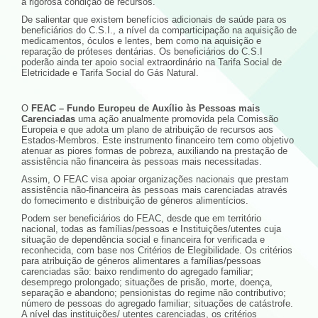
a rigorosa condição de recursos.
De salientar que existem benefícios adicionais de saúde para os
beneficiários do C.S.I., a nível da comparticipação na aquisição de
medicamentos, óculos e lentes, bem como na aquisição e
reparação de próteses dentárias. Os beneficiários do C.S.I
poderão ainda ter apoio social extraordinário na Tarifa Social de
Eletricidade e Tarifa Social do Gás Natural.
O
FEAC – Fundo Europeu de Auxílio às Pessoas mais
Carenciadas
uma ação anualmente promovida pela Comissão
Europeia e que adota um plano de atribuição de recursos aos
Estados-Membros. Este instrumento financeiro tem como objetivo
atenuar as piores formas de pobreza, auxiliando na prestação de
assistência não financeira às pessoas mais necessitadas.
Assim, O FEAC visa apoiar organizações nacionais que prestam
assistência não-financeira às pessoas mais carenciadas através
do fornecimento e distribuição de géneros alimentícios.
Podem ser beneficiários do FEAC, desde que em território
nacional, todas as famílias/pessoas e Instituições/utentes cuja
situação de dependência social e financeira for verificada e
reconhecida, com base nos Critérios de Elegibilidade. Os critérios
para atribuição de géneros alimentares a famílias/pessoas
carenciadas são: baixo rendimento do agregado familiar;
desemprego prolongado; situações de prisão, morte, doença,
separação e abandono; pensionistas do regime não contributivo;
número de pessoas do agregado familiar; situações de catástrofe.
A nível das instituições/ utentes carenciadas, os critérios