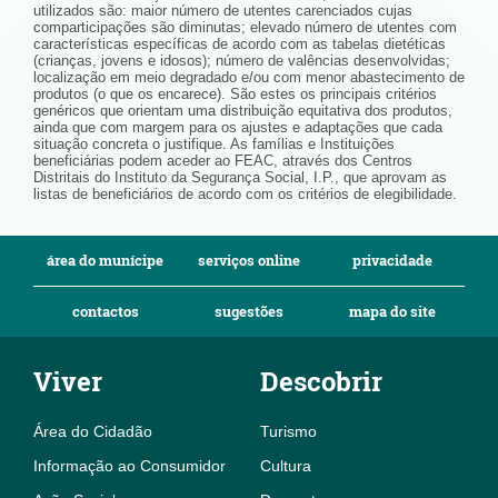
utilizados são: maior número de utentes carenciados cujas
comparticipações são diminutas; elevado número de utentes com
características específicas de acordo com as tabelas dietéticas
(crianças, jovens e idosos); número de valências desenvolvidas;
localização em meio degradado e/ou com menor abastecimento de
produtos (o que os encarece). São estes os principais critérios
genéricos que orientam uma distribuição equitativa dos produtos,
ainda que com margem para os ajustes e adaptações que cada
situação concreta o justifique. As famílias e Instituições
beneficiárias podem aceder ao FEAC, através dos Centros
Distritais do Instituto da Segurança Social, I.P., que aprovam as
listas de beneficiários de acordo com os critérios de elegibilidade.
área do munícipe
serviços online
privacidade
contactos
sugestões
mapa do site
Viver
Descobrir
Área do Cidadão
Turismo
Informação ao Consumidor
Cultura