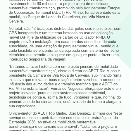
investimento de 90 mil euros, o projeto piloto de mobilidade
sustentável transfronteiriço, promovido pelo Agrupamento Europeu
de Cooperação Territorial (AECT) Rio Minho, foi apresentado esta
manhã, no Parque de Lazer do Castelinho, em Vila Nova de
Cerveira.
No total, são 42 bicicletas distribuídas pelos seis municípios, com
GPS incorporado e um sistema baseado no uso de aplicação
móvel (APP) e da utilização de cartão de utilizador RFID. O
projeto prevê a instalação, em cada um dos concelhos de cada
eurocidade, de uma estação de parqueamento virtual, sendo que
cada bicicleta se encontra ainda equipada com sistema de fecho
eletrónico que permite o bloquear em qualquer ponto e fazer uma
interrupção temporária da viagem.
“Estamos a fazer história com um projeto pioneiro de mobilidade
sustentável transfronteiriça”, disse o diretor do AECT Rio Minho e
presidente da Câmara de Vila Nova de Cerveira, sublinhando “uma
iniciativa que releva as boas relações entre vizinhos, a crescente
influência das eurocidades e o trabalho meritório que o AECT do
Rio Minho está a fazer”. Fernando Nogueira reforça que este é um
projeto inovador “porque junta sustentabilidade ambiental,
tecnologia de ponta e, acima de tudo, vontades” e que, no final do
primeiro ano de funcionamento, será avaliado de forma a alargar a
sua capacidade.
O vice-diretor do AECT Rio Minho, Uxio Benitez, afirmou que “este
serviço se encaixa perfeitamente nos dois eixos estratégicos da
Estratégia 2030, ao nível da mobilidade sustentável
transfronteiriça e de turismo sustentável”. “Estamos a projetar e
concretizar ideias com horizonte estratégico, pois sabemos para