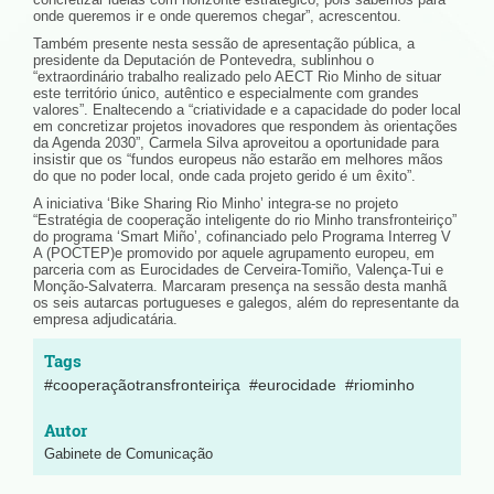
onde queremos ir e onde queremos chegar”, acrescentou.
Também presente nesta sessão de apresentação pública, a
presidente da Deputación de Pontevedra, sublinhou o
“extraordinário trabalho realizado pelo AECT Rio Minho de situar
este território único, autêntico e especialmente com grandes
valores”. Enaltecendo a “criatividade e a capacidade do poder local
em concretizar projetos inovadores que respondem às orientações
da Agenda 2030”, Carmela Silva aproveitou a oportunidade para
insistir que os “fundos europeus não estarão em melhores mãos
do que no poder local, onde cada projeto gerido é um êxito”.
A iniciativa ‘Bike Sharing Rio Minho’ integra-se no projeto
“Estratégia de cooperação inteligente do rio Minho transfronteiriço”
do programa ‘Smart Miño’, cofinanciado pelo Programa Interreg V
A (POCTEP)e promovido por aquele agrupamento europeu, em
parceria com as Eurocidades de Cerveira-Tomiño, Valença-Tui e
Monção-Salvaterra. Marcaram presença na sessão desta manhã
os seis autarcas portugueses e galegos, além do representante da
empresa adjudicatária.
#cooperaçãotransfronteiriça
#eurocidade
#riominho
Gabinete de Comunicação