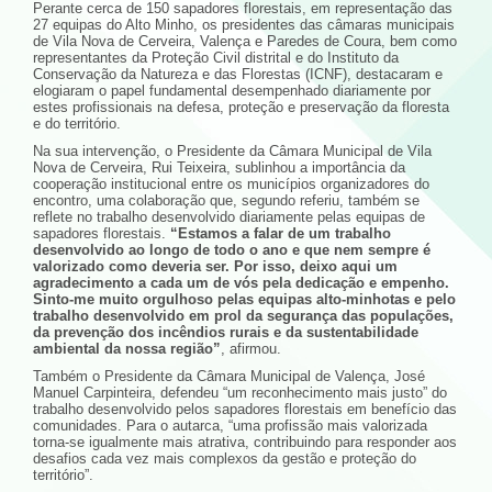
Perante cerca de 150 sapadores florestais, em representação das
27 equipas do Alto Minho, os presidentes das câmaras municipais
de Vila Nova de Cerveira, Valença e Paredes de Coura, bem como
representantes da Proteção Civil distrital e do Instituto da
Conservação da Natureza e das Florestas (ICNF), destacaram e
elogiaram o papel fundamental desempenhado diariamente por
estes profissionais na defesa, proteção e preservação da floresta
e do território.
Na sua intervenção, o Presidente da Câmara Municipal de Vila
Nova de Cerveira, Rui Teixeira, sublinhou a importância da
cooperação institucional entre os municípios organizadores do
encontro, uma colaboração que, segundo referiu, também se
reflete no trabalho desenvolvido diariamente pelas equipas de
sapadores florestais.
“Estamos a falar de um trabalho
desenvolvido ao longo de todo o ano e que nem sempre é
valorizado como deveria ser. Por isso, deixo aqui um
agradecimento a cada um de vós pela dedicação e empenho.
Sinto-me muito orgulhoso pelas equipas alto-minhotas e pelo
trabalho desenvolvido em prol da segurança das populações,
da prevenção dos incêndios rurais e da sustentabilidade
ambiental da nossa região”
, afirmou.
Também o Presidente da Câmara Municipal de Valença, José
Manuel Carpinteira, defendeu “um reconhecimento mais justo” do
trabalho desenvolvido pelos sapadores florestais em benefício das
comunidades. Para o autarca, “uma profissão mais valorizada
torna-se igualmente mais atrativa, contribuindo para responder aos
desafios cada vez mais complexos da gestão e proteção do
território”.