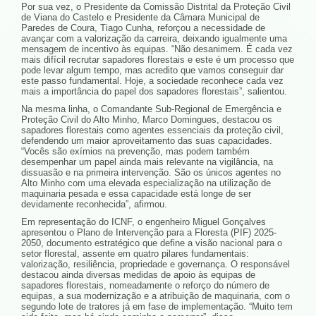
Por sua vez, o Presidente da Comissão Distrital da Proteção Civil
de Viana do Castelo e Presidente da Câmara Municipal de
Paredes de Coura, Tiago Cunha, reforçou a necessidade de
avançar com a valorização da carreira, deixando igualmente uma
mensagem de incentivo às equipas. “Não desanimem. É cada vez
mais difícil recrutar sapadores florestais e este é um processo que
pode levar algum tempo, mas acredito que vamos conseguir dar
este passo fundamental. Hoje, a sociedade reconhece cada vez
mais a importância do papel dos sapadores florestais”, salientou.
Na mesma linha, o Comandante Sub-Regional de Emergência e
Proteção Civil do Alto Minho, Marco Domingues, destacou os
sapadores florestais como agentes essenciais da proteção civil,
defendendo um maior aproveitamento das suas capacidades.
“Vocês são exímios na prevenção, mas podem também
desempenhar um papel ainda mais relevante na vigilância, na
dissuasão e na primeira intervenção. São os únicos agentes no
Alto Minho com uma elevada especialização na utilização de
maquinaria pesada e essa capacidade está longe de ser
devidamente reconhecida”, afirmou.
Em representação do ICNF, o engenheiro Miguel Gonçalves
apresentou o Plano de Intervenção para a Floresta (PIF) 2025-
2050, documento estratégico que define a visão nacional para o
setor florestal, assente em quatro pilares fundamentais:
valorização, resiliência, propriedade e governança. O responsável
destacou ainda diversas medidas de apoio às equipas de
sapadores florestais, nomeadamente o reforço do número de
equipas, a sua modernização e a atribuição de maquinaria, com o
segundo lote de tratores já em fase de implementação. “Muito tem