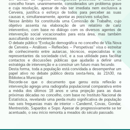
concelho foram, unanimemente, considerados um problema grave
e cuja resolução, apesar de não ser imediata nem exclusiva a
Cerveira, justifica o esforço de todos para perceber as suas
causas e, simultaneamente, apontar as possíveis soluções.
Nesse âmbito foi constituída uma Comissão de Trabalho, cujo
objetivo assenta na elaboração de um relatório de cariz
interventivo, com base no diálogo com os diversos agentes de
intervenção social vocacionados para esta área, mas também
auscultando os cerveirenses
O debate público “Evolução demográfica no concelho de Vila Nova
de Cerveira – Análises – Reflexões – Perspetivas” visa o estreitar
de conhecimento entre autarcas, técnicos, especialistas e os
representantes da sociedade civil, e a sua utilidade para facilitar
contactos e discussões públicas que ajudarão a definir uma
estratégia de intervenção e a construir um futuro mais fecundo.
Desta forma, toda a população está convidada a desempenhar um
papel ativo no debate público desta sexta-feira, às 21h30, na
Biblioteca Municipal.
Recorde-se que o documento que gerou esta reflexão e
intervenção agrega uma radiografia populacional comparativa entre
a média dos últimos 18 anos e uma projeção para as duas
próximas décadas no concelho, com base no Instituto Nacional de
Estatística, revelando uma perda muito significativa de população
nas seis freguesias mais de interior – Candemil, Covas, Gondar,
Mentrestido, Sapardos e Sopo. Apesar de progressivamente se ter
acentuado, o seu início remonta a meados do século passado.